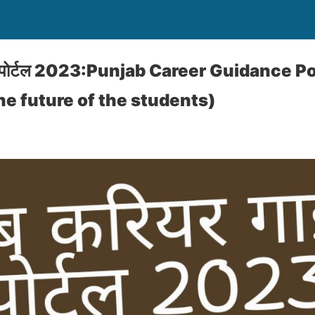
ेंस पोर्टल 2023:Punjab Career Guidance P
he future of the students)