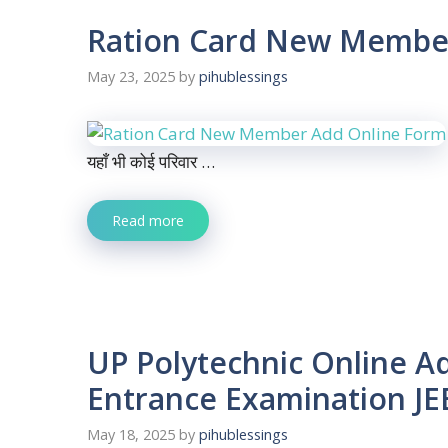
Ration Card New Member
May 23, 2025
by
pihublessings
यहाँ भी कोई परिवार …
Read more
UP Polytechnic Online A
Entrance Examination J
May 18, 2025
by
pihublessings