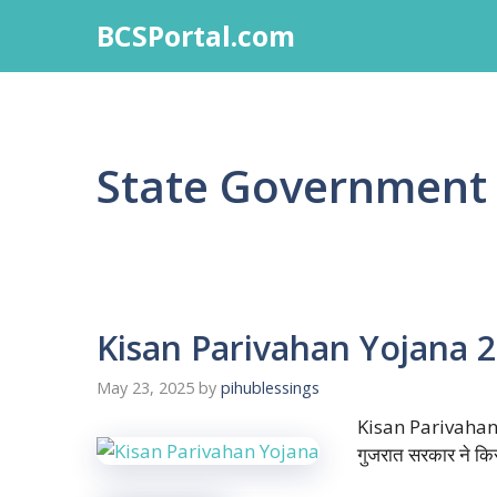
Skip
BCSPortal.com
to
content
State Government
Kisan Parivahan Yojana 20
May 23, 2025
by
pihublessings
Kisan Parivahan Yo
गुजरात सरकार ने किस