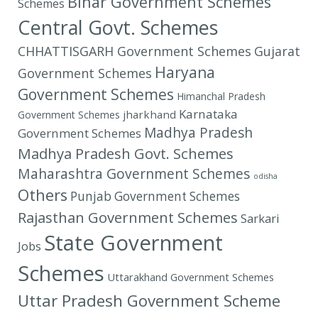
Bihar Government Schemes
Schemes
Central Govt. Schemes
CHHATTISGARH Government Schemes
Gujarat
Haryana
Government Schemes
Government Schemes
Himanchal Pradesh
Karnataka
jharkhand
Government Schemes
Madhya Pradesh
Government Schemes
Madhya Pradesh Govt. Schemes
Maharashtra Government Schemes
odisha
Others
Punjab Government Schemes
Rajasthan Government Schemes
Sarkari
State Government
Jobs
Schemes
Uttarakhand Government Schemes
Uttar Pradesh Government Scheme