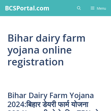
Skip
BCSPortal.com
Menu
to
content
Bihar dairy farm
yojana online
registration
Bihar Dairy Farm Yojana
2024:बिहार डेयरी फार्म योजना