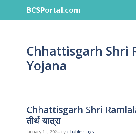
Skip
BCSPortal.com
to
content
Chhattisgarh Shri
Yojana
Chhattisgarh Shri Ramlala
तीर्थ यात्रा
January 11, 2024
by
pihublessings