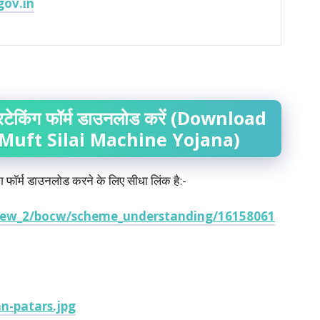
gov.in
टेकिंग
फॉर्म
डाउनलोड
करें
(Download
Muft Silai Machine Yojana)
ग फॉर्म डाउनलोड करने के लिए सीधा लिंक है:-
s_new_2/bocw/scheme_understanding/16158061
an-patars.jpg