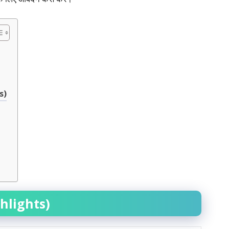
s)
hlights)